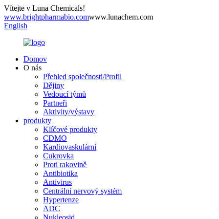
Vítejte v Luna Chemicals!
www.brightpharmabio.com
www.lunachem.com
English
Domov
O nás
Přehled společnosti/Profil
Dějiny
Vedoucí týmů
Partneři
Aktivity/výstavy
produkty
Klíčové produkty
CDMO
Kardiovaskulární
Cukrovka
Proti rakovině
Antibiotika
Antivirus
Centrální nervový systém
Hypertenze
ADC
Nukleosid