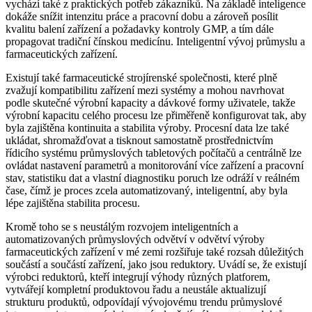
vychází také z praktických potřeb zákazníků. Na základě inteligence
dokáže snížit intenzitu práce a pracovní dobu a zároveň posílit
kvalitu balení zařízení a požadavky kontroly GMP, a tím dále
propagovat tradiční čínskou medicínu. Inteligentní vývoj průmyslu a
farmaceutických zařízení.
Existují také farmaceutické strojírenské společnosti, které plně
zvažují kompatibilitu zařízení mezi systémy a mohou navrhovat
podle skutečné výrobní kapacity a dávkové formy uživatele, takže
výrobní kapacitu celého procesu lze přiměřeně konfigurovat tak, aby
byla zajištěna kontinuita a stabilita výroby. Procesní data lze také
ukládat, shromažďovat a tisknout samostatně prostřednictvím
řídicího systému průmyslových tabletových počítačů a centrálně lze
ovládat nastavení parametrů a monitorování více zařízení a pracovní
stav, statistiku dat a vlastní diagnostiku poruch lze odráží v reálném
čase, čímž je proces zcela automatizovaný, inteligentní, aby byla
lépe zajištěna stabilita procesu.
Kromě toho se s neustálým rozvojem inteligentních a
automatizovaných průmyslových odvětví v odvětví výroby
farmaceutických zařízení v mé zemi rozšiřuje také rozsah důležitých
součástí a součástí zařízení, jako jsou reduktory. Uvádí se, že existují
výrobci reduktorů, kteří integrují výhody různých platforem,
vytvářejí kompletní produktovou řadu a neustále aktualizují
strukturu produktů, odpovídají vývojovému trendu průmyslové