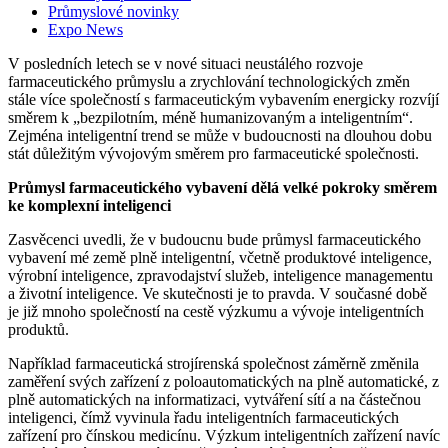
Průmyslové novinky
Expo News
V posledních letech se v nové situaci neustálého rozvoje
farmaceutického průmyslu a zrychlování technologických změn
stále více společností s farmaceutickým vybavením energicky rozvíjí
směrem k „bezpilotním, méně humanizovaným a inteligentním“.
Zejména inteligentní trend se může v budoucnosti na dlouhou dobu
stát důležitým vývojovým směrem pro farmaceutické společnosti.
Průmysl farmaceutického vybavení dělá velké pokroky směrem
ke komplexní inteligenci
Zasvěcenci uvedli, že v budoucnu bude průmysl farmaceutického
vybavení mé země plně inteligentní, včetně produktové inteligence,
výrobní inteligence, zpravodajství služeb, inteligence managementu
a životní inteligence. Ve skutečnosti je to pravda. V současné době
je již mnoho společností na cestě výzkumu a vývoje inteligentních
produktů.
Například farmaceutická strojírenská společnost záměrně změnila
zaměření svých zařízení z poloautomatických na plně automatické, z
plně automatických na informatizaci, vytváření sítí a na částečnou
inteligenci, čímž vyvinula řadu inteligentních farmaceutických
zařízení pro čínskou medicínu. Výzkum inteligentních zařízení navíc