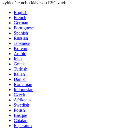
vyhledáte nebo klávesou ESC zavřete
English
French
German
Portuguese
Spanish
Russian
Japanese
Korean
Arabic
Irish
Greek
Turkish
Italian
Danish
Romanian
Indonesian
Czech
Afrikaans
Swedish
Polish
Basque
Catalan
Esperanto