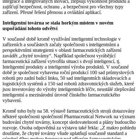
integrace a integrovaných inovací, zlepšují výkonnost produktů a
zajišťují bezpečnost, ochranu , a bezpečnost pro všechny typy
zařízení. Přesné řešení přenosu a ovládání aplikací.
Inteligentní továrna se stala horkým místem v novém
uspořádání tohoto odvětví
V současné době kromě využívání inteligentní technologie v
zařízeních a součástech začaly společnosti s inteligentními a
perspektivními strategiemi v oblasti farmaceutických zařízení
zavádět „chytré továrny“. Například společnost vyrábějící
farmaceutická zařízení vytvořila situaci s dvojí inteligencí, tj.
Inteligentní produkty a inteligentní výroba produktů. V současné
době je společnost vybavena roční produkcí 100 sad průmyslových
robotů pro zadní balicí linku, 50 sad inteligentních skladovacích a
logistických systémů a 150 sad robotů zdravotnických služeb, které
jsou investovány do výroby inteligentních léčiv, neustálé zlepšování
inteligentní a mezinárodní úrovně čínského farmaceutického
vybavení.
Kromě toho byly na 58. výstavě farmaceutických strojů dotazovány
některé společnosti společností Pharmaceutical Network na význam
budování chytré továrny, koncept sledovatelnosti a plány budoucího
rozvoje. Osoba odpovědná za výstavu také řekla: „Z makro pohledu
doufáme, že chytré továrny všude uplatňují současně standard a
výrobní dílny mohou fungovat pod přísným farmaceutickým