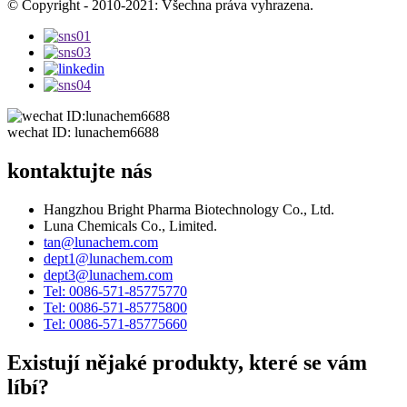
© Copyright - 2010-2021: Všechna práva vyhrazena.
wechat ID: lunachem6688
kontaktujte nás
Hangzhou Bright Pharma Biotechnology Co., Ltd.
Luna Chemicals Co., Limited.
tan@lunachem.com
dept1@lunachem.com
dept3@lunachem.com
Tel: 0086-571-85775770
Tel: 0086-571-85775800
Tel: 0086-571-85775660
Existují nějaké produkty, které se vám
líbí?