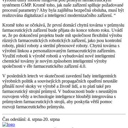
systémem GMP. Kromě toho, jak naše zařízení splňuje požadované
procesní parametry? Aby byla zajištěna bezpečná obsluha, musí být
realizována digitalizací a inteligencí modernizačního zařízení. “
Kromě toho se očekává, že první domácí chytrá továrna v průmyslu
farmaceutických zařízení bude přijata do konce tohoto roku. Uvádí
se, že po dokončení projektu bude mít společnost flexibilní výrobu
různých farmaceutických robotických zařízení, jako jsou kontrolní
roboty, plnící roboty a sterilní přenosové roboty. Chytrá továrna s
výrobní linkou a personalizovaným farmaceutickým zařízením.
Využití robotů k výrobě robotů a vybudování nové inteligentní
chemické továrny je novým způsobem inteligentní výroby
společnosti v éře farmaceutického zařízení 4.0.
V posledních letech ve skutečnosti zavedení řady inteligentních
výrobních politik a souvisejících propagačních opatření neustále
přináší nové skoky ve výrobě a životě lidí, a to platí také pro
farmaceutický strojní průmysl. V budoucnosti bude s neustálým
rozvojem vědy a technologie inteligence hlouběji integrována s
průmyslem farmaceutických strojů, aby poskytla větší pomoc
rozvoji farmaceutického průmyslu.
Čas odeslání: 4. srpna-20. srpna