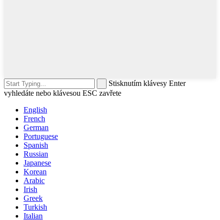
Stisknutím klávesy Enter
vyhledáte nebo klávesou ESC zavřete
English
French
German
Portuguese
Spanish
Russian
Japanese
Korean
Arabic
Irish
Greek
Turkish
Italian