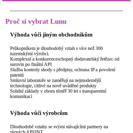
Proč si vybrat Lunu
Výhoda vůči jiným obchodníkům
Průkopníkem je dlouhodobý vztah s více než 300
tuzemskými výrobci.
Komplexní a konkurenceschopný dodavatelský řetězec od
surovin po finální API
Služba kontroly shody s předpisy, ochrana IP a povolení
patentů
Smluvní laboratoře se zaměřují na nejmodernější
technologie, citlivé na nově uváděné produkty
Solidní základy v oboru téměř 30 let s transparentní
komunikací
Výhoda vůči výrobcům
Dlouhodobé vztahy se svými stávajícími partnery na
různých API/INT