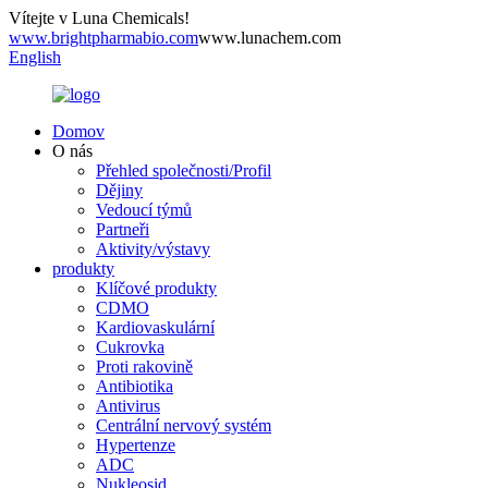
Vítejte v Luna Chemicals!
www.brightpharmabio.com
www.lunachem.com
English
Domov
O nás
Přehled společnosti/Profil
Dějiny
Vedoucí týmů
Partneři
Aktivity/výstavy
produkty
Klíčové produkty
CDMO
Kardiovaskulární
Cukrovka
Proti rakovině
Antibiotika
Antivirus
Centrální nervový systém
Hypertenze
ADC
Nukleosid