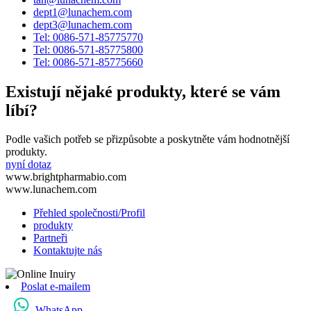
dept1@lunachem.com
dept3@lunachem.com
Tel: 0086-571-85775770
Tel: 0086-571-85775800
Tel: 0086-571-85775660
Existují nějaké produkty, které se vám
líbí?
Podle vašich potřeb se přizpůsobte a poskytněte vám hodnotnější
produkty.
nyní dotaz
www.brightpharmabio.com
www.lunachem.com
Přehled společnosti/Profil
produkty
Partneři
Kontaktujte nás
Poslat e-mailem
WhatsApp