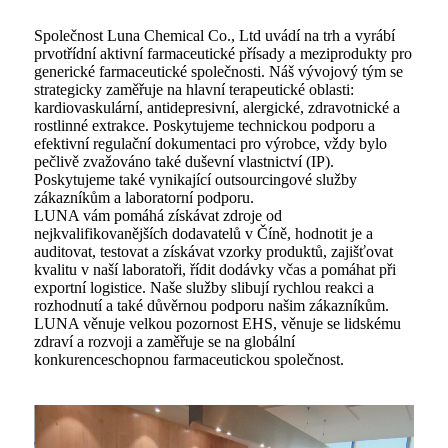
Společnost Luna Chemical Co., Ltd uvádí na trh a vyrábí
prvotřídní aktivní farmaceutické přísady a meziprodukty pro
generické farmaceutické společnosti. Náš vývojový tým se
strategicky zaměřuje na hlavní terapeutické oblasti:
kardiovaskulární, antidepresivní, alergické, zdravotnické a
rostlinné extrakce. Poskytujeme technickou podporu a
efektivní regulační dokumentaci pro výrobce, vždy bylo
pečlivě zvažováno také duševní vlastnictví (IP).
Poskytujeme také vynikající outsourcingové služby
zákazníkům a laboratorní podporu.
LUNA vám pomáhá získávat zdroje od
nejkvalifikovanějších dodavatelů v Číně, hodnotit je a
auditovat, testovat a získávat vzorky produktů, zajišťovat
kvalitu v naší laboratoři, řídit dodávky včas a pomáhat při
exportní logistice. Naše služby slibují rychlou reakci a
rozhodnutí a také důvěrnou podporu našim zákazníkům.
LUNA věnuje velkou pozornost EHS, věnuje se lidskému
zdraví a rozvoji a zaměřuje se na globální
konkurenceschopnou farmaceutickou společnost.