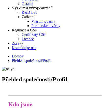
Ostatní
Výzkum a vývoj/Zařízení
R&D Lab
Zařízení
Vlastní továrny
Partnerské továrny
Regulace a GSP
Certifikáty GSP
Licence
Zprávy
Kontaktujte nás
Domov
Přehled společnosti/Profil
Přehled společnosti/Profil
Kdo jsme