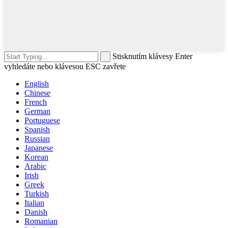
Stisknutím klávesy Enter
vyhledáte nebo klávesou ESC zavřete
English
Chinese
French
German
Portuguese
Spanish
Russian
Japanese
Korean
Arabic
Irish
Greek
Turkish
Italian
Danish
Romanian