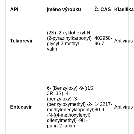
API
jméno výrobku
Č. CAS
Klasifik
(2S) -2-cyklohexyl-N-
(2-pyrazinylkarbonyl)
402958-
Telaprevir
Antivirus
glycyl-3-methyl-L-
96-7
valin
6- (Benzyloxy) -9-((1S,
3R, 3S) -4-
(benzyloxy) -3-
(benzyloxymethyl) -2-
142217-
Entecavir
Antivirus
methylenecyklopentyl)
80-9
-N-((4-methoxyfenyl)
difenylmethyl) -9H-
purin-2 -amin