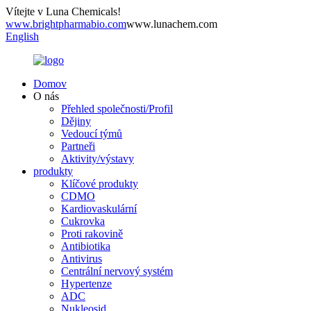
Vítejte v Luna Chemicals!
www.brightpharmabio.com
www.lunachem.com
English
Domov
O nás
Přehled společnosti/Profil
Dějiny
Vedoucí týmů
Partneři
Aktivity/výstavy
produkty
Klíčové produkty
CDMO
Kardiovaskulární
Cukrovka
Proti rakovině
Antibiotika
Antivirus
Centrální nervový systém
Hypertenze
ADC
Nukleosid