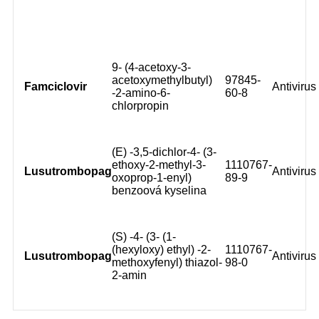
9- (4-acetoxy-3-
acetoxymethylbutyl)
97845-
Famciclovir
Antivirus
-2-amino-6-
60-8
chlorpropin
(E) -3,5-dichlor-4- (3-
ethoxy-2-methyl-3-
1110767-
Lusutrombopag
Antivirus
oxoprop-1-enyl)
89-9
benzoová kyselina
(S) -4- (3- (1-
(hexyloxy) ethyl) -2-
1110767-
Lusutrombopag
Antivirus
methoxyfenyl) thiazol-
98-0
2-amin