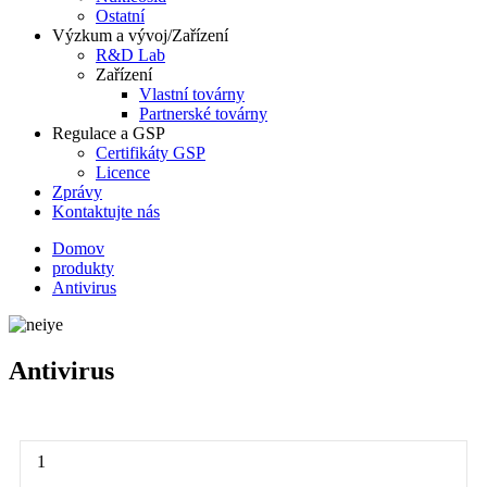
Ostatní
Výzkum a vývoj/Zařízení
R&D Lab
Zařízení
Vlastní továrny
Partnerské továrny
Regulace a GSP
Certifikáty GSP
Licence
Zprávy
Kontaktujte nás
Domov
produkty
Antivirus
Antivirus
1